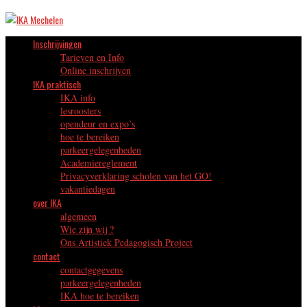
Inschrijvingen
Tarieven en Info
Online inschrijven
IKA praktisch
IKA info
lesroosters
opendeur en expo’s
hoe te bereiken
parkeergelegenheden
Academiereglement
Privacyverklaring scholen van het GO!
vakantiedagen
over IKA
algemeen
Wie zijn wij ?
Ons Artistiek Pedagogisch Project
contact
contactgegevens
parkeergelegenheden
IKA hoe te bereiken