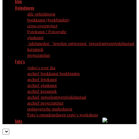
blog
Opleidingen
alle opleidingen
boekkunst (boekbinden)
cross-overproject
Fotokunst / Fotografie
glaskunst
‘edelsmeden’ ‘juwelen ontwerpen’ juweelontwerp/edelmetaal
keramiek
projectatelier
Foto’s
video’s over ika
archief boekkunst boekbinden
archief fotokunst
archief glaskunst
archief keramiek
archief juweelontwerp/edelmetaal
archief projectatelier
pedagogische studiedagen
Foto’s opendeurdagen expo’s workshops
links