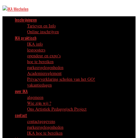
Inschrijvingen
Tarieven en Info
Online inschrijven
IKA praktisch
IKA info
lesroosters
opendeur en expo’s
hoe te bereiken
parkeergelegenheden
Academiereglement
Privacyverklaring scholen van het GO!
vakantiedagen
over IKA
algemeen
Wie zijn wij ?
Ons Artistiek Pedagogisch Project
contact
contactgegevens
parkeergelegenheden
IKA hoe te bereiken