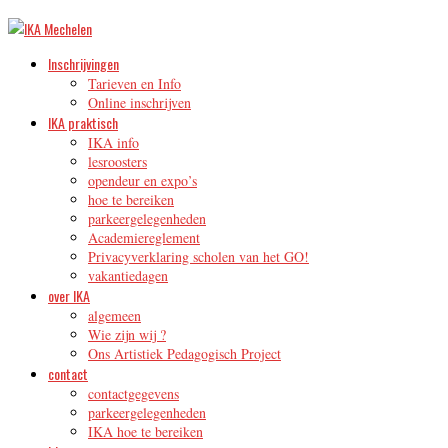
Inschrijvingen
Tarieven en Info
Online inschrijven
IKA praktisch
IKA info
lesroosters
opendeur en expo’s
hoe te bereiken
parkeergelegenheden
Academiereglement
Privacyverklaring scholen van het GO!
vakantiedagen
over IKA
algemeen
Wie zijn wij ?
Ons Artistiek Pedagogisch Project
contact
contactgegevens
parkeergelegenheden
IKA hoe te bereiken