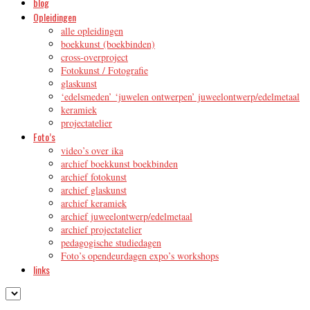
blog
Opleidingen
alle opleidingen
boekkunst (boekbinden)
cross-overproject
Fotokunst / Fotografie
glaskunst
‘edelsmeden’ ‘juwelen ontwerpen’ juweelontwerp/edelmetaal
keramiek
projectatelier
Foto’s
video’s over ika
archief boekkunst boekbinden
archief fotokunst
archief glaskunst
archief keramiek
archief juweelontwerp/edelmetaal
archief projectatelier
pedagogische studiedagen
Foto’s opendeurdagen expo’s workshops
links