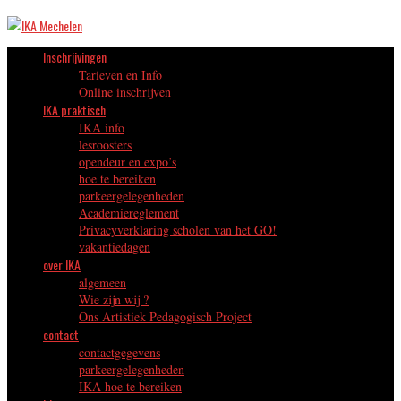
Inschrijvingen
Tarieven en Info
Online inschrijven
IKA praktisch
IKA info
lesroosters
opendeur en expo’s
hoe te bereiken
parkeergelegenheden
Academiereglement
Privacyverklaring scholen van het GO!
vakantiedagen
over IKA
algemeen
Wie zijn wij ?
Ons Artistiek Pedagogisch Project
contact
contactgegevens
parkeergelegenheden
IKA hoe te bereiken