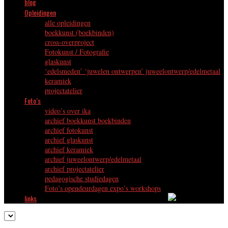
blog
Opleidingen
alle opleidingen
boekkunst (boekbinden)
cross-overproject
Fotokunst / Fotografie
glaskunst
‘edelsmeden’ ‘juwelen ontwerpen’ juweelontwerp/edelmetaal
keramiek
projectatelier
Foto’s
video’s over ika
archief boekkunst boekbinden
archief fotokunst
archief glaskunst
archief keramiek
archief juweelontwerp/edelmetaal
archief projectatelier
pedagogische studiedagen
Foto’s opendeurdagen expo’s workshops
links