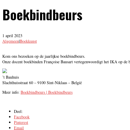
Boekbindbeurs
1 april 2023
Algemeen
|
Boekkunst
Kom ons bezoeken op de jaarlijkse boekbindbeurs.
Onze docent boekbinden Françoise Bausart vertegenwoordigt het IKA op de b
’t Bauhuis
Slachthuisstraat 60 – 9100 Sint-Niklaas – België
Meer info:
Boekbindbeurs | Boekbindbeurs
Deel:
Facebook
Pinterest
Email