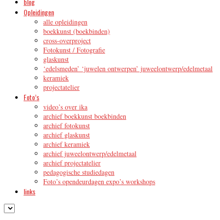
blog
Opleidingen
alle opleidingen
boekkunst (boekbinden)
cross-overproject
Fotokunst / Fotografie
glaskunst
‘edelsmeden’ ‘juwelen ontwerpen’ juweelontwerp/edelmetaal
keramiek
projectatelier
Foto’s
video’s over ika
archief boekkunst boekbinden
archief fotokunst
archief glaskunst
archief keramiek
archief juweelontwerp/edelmetaal
archief projectatelier
pedagogische studiedagen
Foto’s opendeurdagen expo’s workshops
links