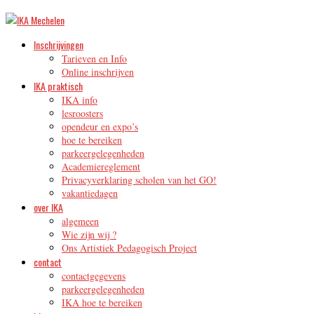
Inschrijvingen
Tarieven en Info
Online inschrijven
IKA praktisch
IKA info
lesroosters
opendeur en expo’s
hoe te bereiken
parkeergelegenheden
Academiereglement
Privacyverklaring scholen van het GO!
vakantiedagen
over IKA
algemeen
Wie zijn wij ?
Ons Artistiek Pedagogisch Project
contact
contactgegevens
parkeergelegenheden
IKA hoe te bereiken