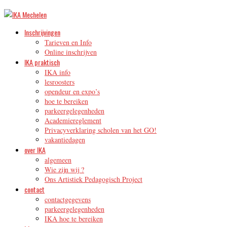
Inschrijvingen
Tarieven en Info
Online inschrijven
IKA praktisch
IKA info
lesroosters
opendeur en expo’s
hoe te bereiken
parkeergelegenheden
Academiereglement
Privacyverklaring scholen van het GO!
vakantiedagen
over IKA
algemeen
Wie zijn wij ?
Ons Artistiek Pedagogisch Project
contact
contactgegevens
parkeergelegenheden
IKA hoe te bereiken