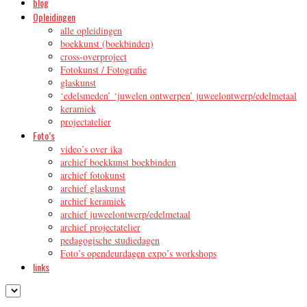
blog
Opleidingen
alle opleidingen
boekkunst (boekbinden)
cross-overproject
Fotokunst / Fotografie
glaskunst
‘edelsmeden’ ‘juwelen ontwerpen’ juweelontwerp/edelmetaal
keramiek
projectatelier
Foto’s
video’s over ika
archief boekkunst boekbinden
archief fotokunst
archief glaskunst
archief keramiek
archief juweelontwerp/edelmetaal
archief projectatelier
pedagogische studiedagen
Foto’s opendeurdagen expo’s workshops
links