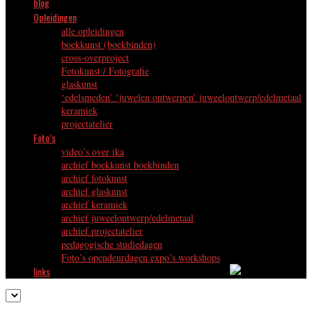
blog
Opleidingen
alle opleidingen
boekkunst (boekbinden)
cross-overproject
Fotokunst / Fotografie
glaskunst
‘edelsmeden’ ‘juwelen ontwerpen’ juweelontwerp/edelmetaal
keramiek
projectatelier
Foto’s
video’s over ika
archief boekkunst boekbinden
archief fotokunst
archief glaskunst
archief keramiek
archief juweelontwerp/edelmetaal
archief projectatelier
pedagogische studiedagen
Foto’s opendeurdagen expo’s workshops
links