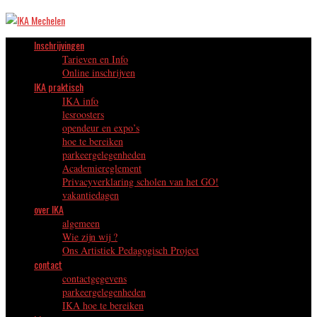
Inschrijvingen
Tarieven en Info
Online inschrijven
IKA praktisch
IKA info
lesroosters
opendeur en expo’s
hoe te bereiken
parkeergelegenheden
Academiereglement
Privacyverklaring scholen van het GO!
vakantiedagen
over IKA
algemeen
Wie zijn wij ?
Ons Artistiek Pedagogisch Project
contact
contactgegevens
parkeergelegenheden
IKA hoe te bereiken